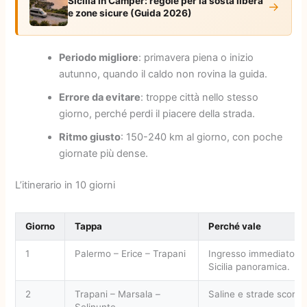
Sicilia in Camper: regole per la sosta libera
→
e zone sicure (Guida 2026)
Periodo migliore
: primavera piena o inizio
autunno, quando il caldo non rovina la guida.
Errore da evitare
: troppe città nello stesso
giorno, perché perdi il piacere della strada.
Ritmo giusto
: 150-240 km al giorno, con poche
giornate più dense.
L’itinerario in 10 giorni
Giorno
Tappa
Perché vale
1
Palermo – Erice – Trapani
Ingresso immediato ne
Sicilia panoramica.
2
Trapani – Marsala –
Saline e strade scorrev
Selinunte