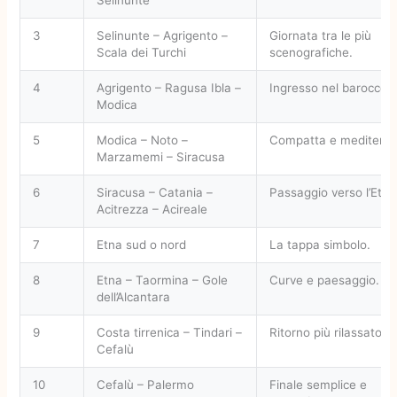
3
Selinunte – Agrigento –
Giornata tra le più
Scala dei Turchi
scenografiche.
4
Agrigento – Ragusa Ibla –
Ingresso nel barocco.
Modica
5
Modica – Noto –
Compatta e mediterra
Marzamemi – Siracusa
6
Siracusa – Catania –
Passaggio verso l’Etna
Acitrezza – Acireale
7
Etna sud o nord
La tappa simbolo.
8
Etna – Taormina – Gole
Curve e paesaggio.
dell’Alcantara
9
Costa tirrenica – Tindari –
Ritorno più rilassato.
Cefalù
10
Cefalù – Palermo
Finale semplice e