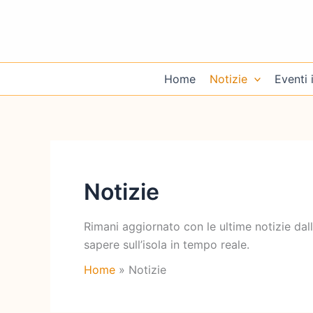
Vai
al
contenuto
Home
Notizie
Eventi i
Notizie
Rimani aggiornato con le ultime notizie dalla 
sapere sull’isola in tempo reale.
Home
Notizie