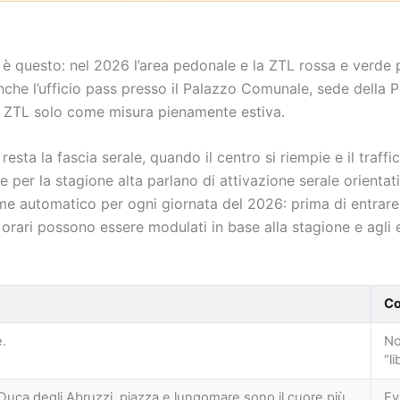
è questo: nel 2026 l’area pedonale e la ZTL rossa e verde p
che l’ufficio pass presso il Palazzo Comunale, sede della P
la ZTL solo come misura pienamente estiva.
resta la fascia serale, quando il centro si riempie e il traffi
e per la stagione alta parlano di attivazione serale orientat
e automatico per ogni giornata del 2026: prima di entrare,
i orari possono essere modulati in base alla stagione e agli e
Co
e.
No
“li
 Duca degli Abruzzi, piazza e lungomare sono il cuore più
Ev