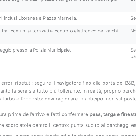
, inclusi Litoranea e Piazza Marinella.
Se
a i comuni autorizzati al controllo elettronico dei varchi
No
maggio presso la Polizia Municipale.
Se
pa
rrori ripetuti: seguire il navigatore fino alla porta del B&B
tanto la sera sia tutto più tollerante. In realtà, proprio per
io furbo è l’opposto: devi ragionare in anticipo, non sul post
tura prima dell’arrivo e fatti confermare
pass, targa e finest
re scorciatoie dentro il centro: punta subito ai parcheggi es