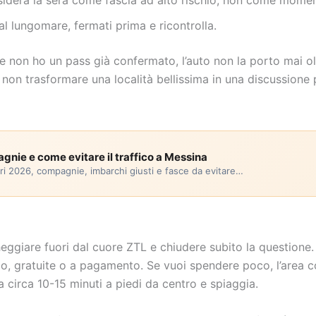
nsidera la sera come fascia ad alto rischio, non come mome
al lungomare, fermati prima e ricontrolla.
 non ho un pass già confermato, l’auto non la porto mai oltr
non trasformare una località bellissima in una discussione 
pagnie e come evitare il traffico a Messina
rari 2026, compagnie, imbarchi giusti e fasce da evitare…
eggiare fuori dal cuore ZTL e chiudere subito la questione. 
io, gratuite o a pagamento. Se vuoi spendere poco, l’area 
 a circa 10-15 minuti a piedi da centro e spiaggia.